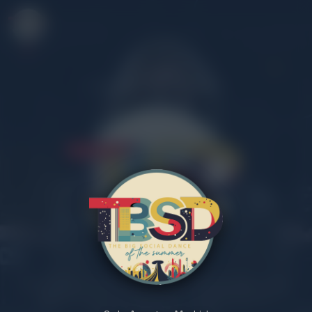
9 DE AGOSTO · MADRID
El punto de encuentro para los amantes del baile social.
Música, energía, diversión y una experiencia única